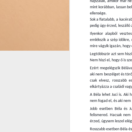
hajszálak, amikor már ne
mint korábban, lassan be
ellensége.
Sok a fiatalabb, a kacérab
pedig úgy érzed, leszálló
Ilyenkor alapból veszt
Nőiesen home office-
FEB
emlékszik a szép időkre, 
23
ban
mire vágyik igazán, hogy
Az utóbbi időszak, egyikünk
Legtöbbször azt sem hiszi 
számára sem volt egyszerű vagy
Nem hiszi el, hogy ő is sz
könnyű. Rengeteg lemondással
Ezért megelégszik Bélával
éltük a mindennapjainkat, és a
szabályok betartásával próbáltuk
aki nem beszélget és törő
védeni magunk, illetve mások
csak elvesz, rosszabb e
egészségét. Nem véletlenül
elkártyázza a családi vag
N
ismételgetik a hírekben, hogy
A Béla lehet Juci is. Aki
példa nélküli, amivel szembe kell
nem fogad el, és aki nem 
néznünk az elmúlt közel egy
Má
évben. A mindennapi rutinunk az
Jobb esetben Béla és Ju
s
élet minden területén felborult, és
felismered. Hacsak nem c
a 
egy teljesen új ritmust kellett
érzed, úgysem leszel elé
e
fölvennünk.
Rosszabb esetben Béla és 