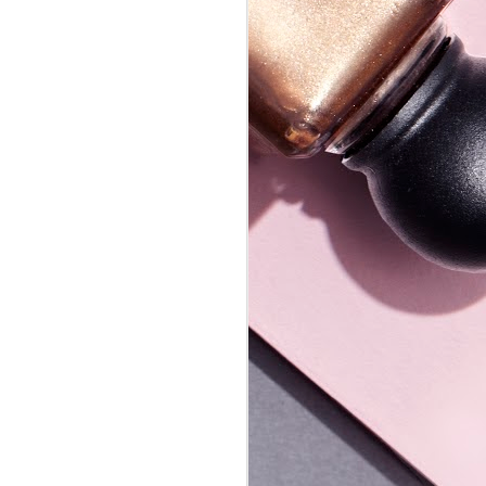
s munkamániás
ságíró, 3 éve
életlen
fogyásról, a lelki
álok, meg is