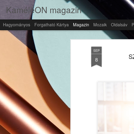
KaméleON magazin
Hagyományos
Forgatható Kártya
Magazin
Mozaik
Oldalsáv
P
SEP
S
8