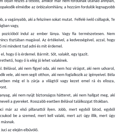
m olyan feszes a tested, amikor már nem fordulnak utánad annyian,
lopakodik elmédbe az önbizalomhiány, a hozzám fordulók legnagyobb
b, a vagányabb, aki a felszínen sokat mutat. Felfelé ívelő csillagok, Te
 ágban vagy,
es pozícióból indul az ember lánya. Vagy fia természetesen. Nem
Tudatos társkeresés
A „sors leányai”
NOV
NOV
nincs tisztában magával. Az értékeivel, a kedvességével, azzal, hogy
18
9
Bilics Tímea önismereti
A Shanti Bhavan gyermekei
 ő mi mindent tud adni és mit érdemel.
mentorral, a tudatos
projekt (hindi nyelven: "a
el, hogy ő is érdemel. Bármit. Sőt, valakit, egy Igazit.
társkeresés szakértőjével azon
béke menedéke”) egy bentlakásos
erethető, hogy ő is elég jó lehet valakinek.
apropóból beszélgettünk, hogy a
oktatási program, amelyet India
napokban jelent meg a
legalacsonyabb társadalmi
. Bélával, aki nem figyel oda, aki nem hoz virágot, aki nem udvarol,
társkeresőknek szóló könyve.
rétegéhez tartozó gyermekek
dik vele, aki nem segít otthon, aki nem foglalkozik az igényeivel. Béla
kiemelésére hoztak létre. Az
setben még el is zárja a világtól vagy kezet emel rá és elissza,
- Timi, általában minden coach-
iskola gyermekei napi 2 dollárnál
A nők esélyegyenlősége a munkában
yont.
OV
nak van egy indíttatás-története.
kevesebbet kereső családokból
9
Számtalan tanulmány íródott már ebben a témában.
 hanyag, aki nem nyújt biztonságos hátteret, aki nem hallgat meg, aki
Te miért pont a tudatos
származnak, akik generációk óta
társkeresés szakértője lettél?
nem tudnak kikeveredni a
neveli a gyereket. Rosszabb esetben Bélával találkozgat titokban.
ra már nincs olyan szervezet, magán, vagy állami cég, politikai
szegénység csapdájából. Évente
ci már az első pillanattól ilyen. Jobb, mert egyből látod, egyből
zervezetek, országok kormányai, amely ne tűzte ki volna magának azt
A válásom után jómagam is
12 fiút és 12 lányt fogadnak be. A
sukod be a szemed, mert kell valaki, mert azt úgy illik, mert úgy
célt, hogy jóval nagyobb %-ban kapjanak a nők is álláslehetőséget,
hosszú évekig kerestem az új
gyerekek az egész évet itt töltik,
g másnak.
gészen a hierarchia legmagasabb fokáig.
társat, sikertelenül. Megjártam a
kivéve az iskolai szüneteket,
társkeresői lét összes mélységét
ekkor hazatérnek a családjukhoz.
Juci az elején elbűvölő.