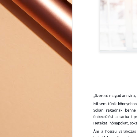
„Szeresd magad annyira, h
Mi sem tűnik könnyebbne
Sokan ragadnak benne 
önbecsülést a sárba tip
Heteket, hónapokat, sokszo
Ám a hosszú várakozás 