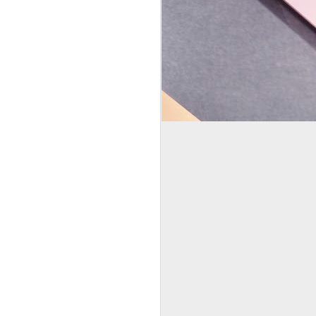
JóLeszek
NOV
9
A Tudatos Étkezés 6 hetes
életmódváltó programja
A JóLeszek program átfogó,
testet és lelket egyaránt
megdolgoztató részeket
tartalmaz, egy igazán intenzív
program, amelyben a cselekvés
és a gondolkodás, az
önmagunkba nézés egyformán
fontos szerepet kap. Megalkotója
és vezetője Leskovics-Ortelli
Andrea tanácsadó
szakpszichológus.
Idén tavasszal csináltam meg a