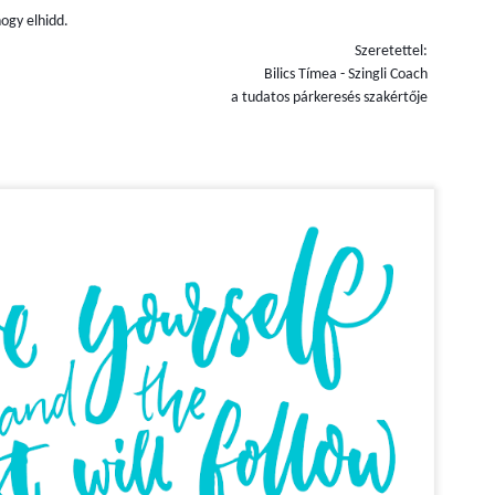
ohasem szerettem a sztereotipikus gondolkodásmódot, amely mindig
ogy elhidd.
férfi, illetve női szerepeket erősítették.
Szeretettel:
Bilics Tímea - Szingli Coach
Bármi lehetsz
OV
a tudatos párkeresés szakértője
9
Üdvözlünk a magazinban, Emese, mutatkozz be az olvasóknak,
kérlek.
 Köszönöm a lehetőséget Zsuzsi! Nagy öröm, hogy második
lkalommal köszönthetem a KaméleON olvasóit. Korábban 2019-ben, a
endület.hu alapítása kapcsán, most pedig egy másik, számomra
gyon fontos téma miatt lehetek itt.
ndrikné Sági Emese vagyok, egy Abonyból származó lány, túl a
egyvenötön (1973-ban születtem). Szeretem a zöldet (ovisként
egtanultam, hogy jó, ha van kedvenc színed, ami egy lánynál a
Egy nehéz nap után
OV
ózsaszín…).
9
Mindenkinek vannak nehéz napjai. Az édesanyáknak is, főleg
amikor kialudni sem tudjuk magunkat, feltöltődni sem tudunk.
m volt egy óránk meginni a barátnőnkkel egy kávét, hogy elsírjuk a
natunkat. Így csak töltődött a feszültség, nőtt a türelmetlenség
ennünk. És akkor, már huszonötödször nem tudjuk szépen elmondani,
gy “Húzd fel a cipőd”. Bizony, ilyenkor kiabálunk, csúnyán beszélünk.