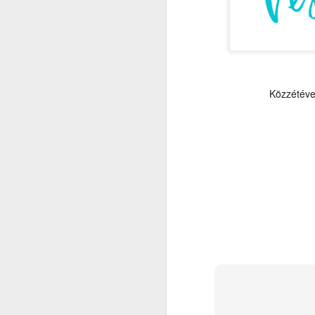
A
Közzétéve
s
m
á
A
h
és
A
ér
pi
n
el