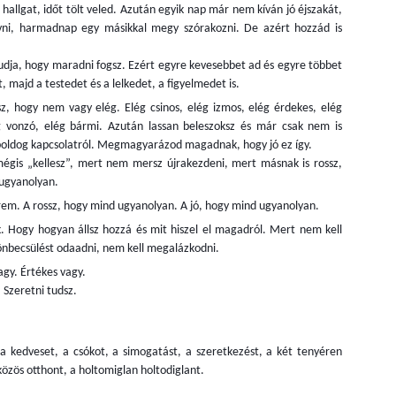
y felmérésben, (amire eddig több mint 9000 résztvevő reagált) azt
és magasságát.
hallgat, időt tölt veled. Azután egyik nap már nem kíván jó éjszakát,
rték a résztvevőktől, hogy osszák meg a véleményüket egy állitásról,
vni, harmadnap egy másikkal megy szórakozni. De azért hozzád is
ajd válaszoljanak egy kérdésre.
Gyermekeink immunvédelme
udja, hogy maradni fogsz. Ezért egyre kevesebbet ad és egyre többet
OV
9
t, majd a testedet és a lelkedet, a figyelmedet is.
Itt az ősz, s vele együtt elkezdődött a tanítás is. A tavaszi online
oktatás helyett visszatért a hagyományos oktatás, csak sajnos
z, hogy nem vagy elég. Elég csinos, elég izmos, elég érdekes, elég
yre több helyen lehet hallani arról, hogy osztályok (az én falumban az
ég vonzó, elég bármi. Azután lassan beleszoksz és már csak nem is
ész iskola) zárnak be egy időre, és állnak vissza digitális oktatásra.
boldog kapcsolatról. Megmagyarázod magadnak, hogy jó ez így.
 középső csoportos kislányom már a második héten karanténba
égis „kellesz”, mert nem mersz újrakezdeni, mert másnak is rossz,
rült, mert az óvónő koronavírus tesztje pozitív lett. Az egyetlen, amit
 ugyanolyan.
n itthon megtehetek a gyerekemért, hogy erősítem az
írem. A rossz, hogy mind ugyanolyan. A jó, hogy mind ugyanolyan.
mmunrendszerét.
k. Hogy hogyan állsz hozzá és mit hiszel el magadról. Mert nem kell
önbecsülést odaadni, nem kell megalázkodni.
Külföldi munkavállalás
OV
gy. Értékes vagy.
9
28 éves vagyok, és az ember, amikor már ebben a korban jár,
 Szeretni tudsz.
bizony előregondolkodik. Átértékeli az életét, és mindent
zámításba véve tervezget, és összpontosít a jövőre. Nézőpont
rdése, hogy kit mi foglalkoztat, mit szeretne elérni, mennyire akarja
 a kedveset, a csókot, a simogatást, a szeretkezést, a két tenyéren
gát képezni, illetve fejleszteni. Mások vagyunk, eltérnek a
közös otthont, a holtomiglan holtodiglant.
zeteink, az álláspontjaink, de ettől szép az élet.