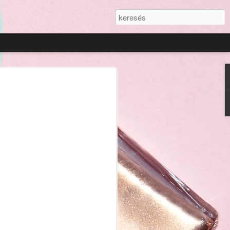
ztikai
Kirával
llene elmondanom,
szembe, hogy
ouTube-csatorna,
ba kellene ezt
an lennék, hogy a
val, mesélj inkább