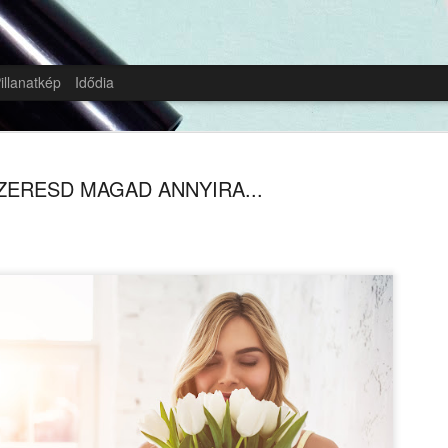
illanatkép
Idődia
ZERESD MAGAD ANNYIRA...
Nagy fogyás utáni plas
MAR
11
műtétek - Interjú Kéky 
Kaméleon magazin (KM): Kira, ha címkékben ke
hogy mit tudok rólad, akkor olyanok jutnának e
csőgyomorműtét, egészségügyi újságíró, saját Y
plasztikai műtétek. Viszont, ha kronológiailag sor
raknom, már gondban lennék, és biztos csak abb
plasztikai műtétek következnek a sor végén. Szó