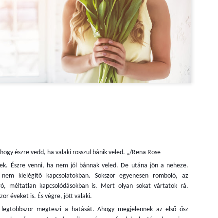
magadról te.
Kira: Kéky Kira vagyok, 46 éves, családanya é
riporter. Már 24 éve vagyok egészségügyi szakúj
pedig egy YouTube-csatornát indítottam, ahol kím
őszinteséggel beszélek az elhízásról, testsúlyról, 
dolgokról, mindent, amit kipróbáltam vagy kiprób
mutatok. Nem szépítek, nem maszatolok.
ogy észre vedd, ha valaki rosszul bánik veled. „/Rena Rose
k. Észre venni, ha nem jól bánnak veled. De utána jön a neheze.
nem kielégítő kapcsolatokban. Sokszor egyenesen romboló, az
ró, méltatlan kapcsolódásokban is. Mert olyan sokat vártatok rá.
r éveket is. És végre, jött valaki.
legtöbbször megteszi a hatását. Ahogy megjelennek az első ősz