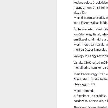
Eg
Kedves veled, érdeklődve 
ké
másnap nem ér rá felhí
m
vissza jár.
Mert ő pontosan tudja. T
N
kér. Először csak az időde
És Te maradsz. Mert féls
eg
jómódú, elég fiatal, el
eg
emlékszel az álmaidra a 
A
Mert mégis van valaki, m
ke
mert az összes kapcsolat
é
Van egy jó és egy rossz h
i
Vagyis, CSAK rajtad múli
megalkudni, nem kell az 
N
Mert kedves vagy. Szép va
Adni tudsz. Törődni tudsz.
Elég vagy. ELÉG.
s
Megérdemled.
ké
A figyelmet, a törődést,
ma
hordozást. A terveket, a 
né
Elég vagy. Megérdemled.