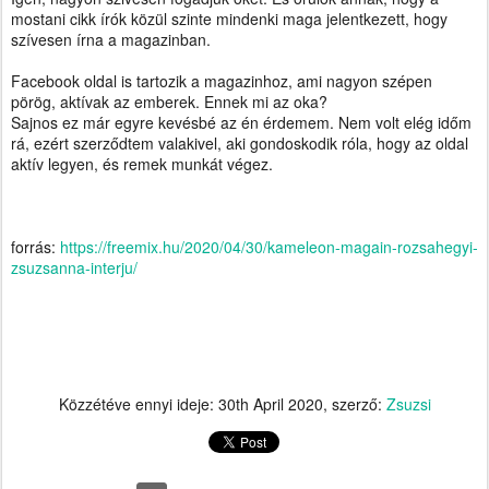
mostani cikk írók közül szinte mindenki maga jelentkezett, hogy
szívesen írna a magazinban.
Facebook oldal is tartozik a magazinhoz, ami nagyon szépen
pörög, aktívak az emberek. Ennek mi az oka?
Sajnos ez már egyre kevésbé az én érdemem. Nem volt elég időm
rá, ezért szerződtem valakivel, aki gondoskodik róla, hogy az oldal
akt
ív legyen, és remek munkát végez.
forrás:
https://freemix.hu/2020/04/30/kameleon-magain-rozsahegyi-
zsuzsanna-interju/
Közzétéve ennyi ideje:
30th April 2020
, szerző:
Zsuzsi