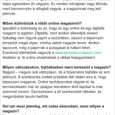
teljes egészében én végzem. Ez minden hónapban nagy kihívás,
mert bármennyire is elfoglalt vagyok, a magazinnak meg kell
jelennie.
Miben különbözik a többi online magazintól?
Igazából a különbség az az, hogy ez egy online és egy digitális
magazin is egyben. Digitális, mert amikor elkezdjük olvasni
fizikailag nem fogunk papírt a kezünkben, viszont a képernyőn
keresztül mégis olyan, mintha valódi magazin lenne. Amikor
lapozunk, még a papírnak a susogását is hallani lehet.
Ezenkívül elérhetőek vagyunk a
www.kameleonmagazin.com
felületen is, itt online olvashatóak a cikkek bejegyzésként.
Milyen változásokon, fejlődéseken ment keresztül a magazin?
Nagyon – nagyon sok változáson, és a folyamatos fejlődés az ami
jellemző. A szerkesztés mellett próbálok időt találni arra is, hogy
képezzem magamat. Online tanfolyamokat végzek el, és
természetesen már az újságos standokon lévő lapokat is más
szemmel nézem. Észreveszem a jól szerkesztett cikkeket, és
megpróbálok tanulni belőlük.
Hol tart most jelenleg, mit tudsz elmondani, most milyen a
magazin?