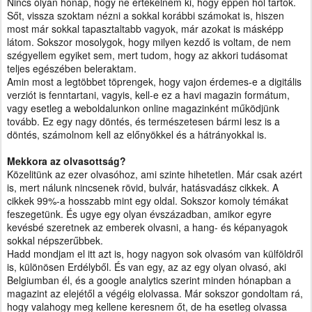
Nincs olyan hónap, hogy ne értékelném ki, hogy éppen hol tartok.
Sőt, vissza szoktam nézni a sokkal korábbi számokat is, hiszen
most már sokkal tapasztaltabb vagyok, már azokat is másképp
látom. Sokszor mosolygok, hogy milyen kezdő is voltam, de nem
szégyellem egyiket sem, mert tudom, hogy az akkori tudásomat
teljes egészében beleraktam.
Amin most a legtöbbet töprengek, hogy vajon érdemes-e a digitális
verziót is fenntartani, vagyis, kell-e ez a havi magazin formátum,
vagy esetleg a weboldalunkon online magazinként működjünk
tovább. Ez egy nagy döntés, és természetesen bármi lesz is a
döntés, számolnom kell az előnyökkel és a hátrányokkal is.
Mekkora az olvasottság?
Közelitünk az ezer olvasóhoz, ami szinte hihetetlen. Már csak azért
is, mert nálunk nincsenek rövid, bulvár, hatásvadász cikkek. A
cikkek 99%-a hosszabb mint egy oldal. Sokszor komoly témákat
feszegetünk. És ugye egy olyan évszázadban, amikor egyre
kevésbé szeretnek az emberek olvasni, a hang- és képanyagok
sokkal népszerűbbek.
Hadd mondjam el itt azt is, hogy nagyon sok olvasóm van külföldről
is, különösen Erdélyből. És van egy, az az egy olyan olvasó, aki
Belgiumban él, és a google analytics szerint minden hónapban a
magazint az elejétől a végéig elolvassa. Már sokszor gondoltam rá,
hogy valahogy meg kellene keresnem őt, de ha esetleg olvassa