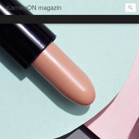
KaméleON magazin