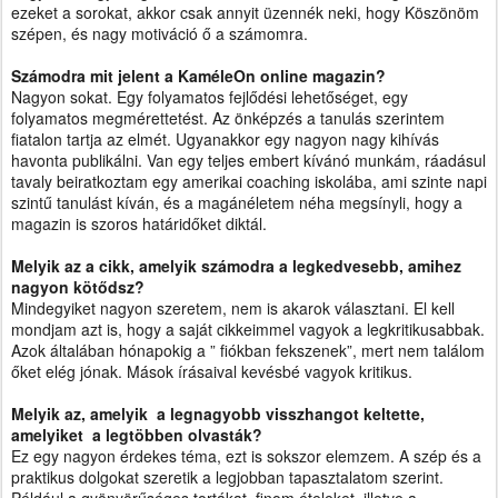
ezeket a sorokat, akkor csak annyit üzennék neki, hogy Köszönöm
szépen, és nagy motiváció ő a számomra.
Számodra mit jelent a KaméleOn online magazin?
Nagyon sokat. Egy folyamatos fejlődési lehetőséget, egy
folyamatos megmérettetést. Az önképzés a tanulás szerintem
fiatalon tartja az elmét. Ugyanakkor egy nagyon nagy kihívás
havonta publikálni. Van egy teljes embert kívánó munkám, ráadásul
tavaly beiratkoztam egy amerikai coaching iskolába, ami szinte napi
szintű tanulást kíván, és a magánéletem néha megsínyli, hogy a
magazin is szoros határidőket diktál.
Melyik az a cikk, amelyik számodra a legkedvesebb, amihez
nagyon kötődsz?
Mindegyiket nagyon szeretem, nem is akarok választani. El kell
mondjam azt is, hogy a saját cikkeimmel vagyok a legkritikusabbak.
Azok általában hónapokig a
”
fiókban fekszenek”, mert nem találom
őket elég jónak. Mások írásaival kevésbé vagyok kritikus.
Melyik az, amelyik
a legnagyobb visszhangot keltette,
amelyiket
a legtöbben olvasták?
Ez egy nagyon érdekes téma, ezt is sokszor elemzem. A szép és a
praktikus dolgokat szeretik a legjobban tapasztalatom szerint.