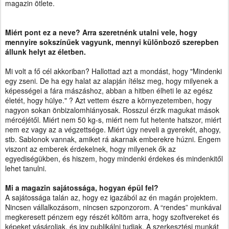
magazin ötlete.
Miért pont ez a neve?
Arra szeretnénk utalni vele, hogy
mennyire sokszínűek vagyunk, mennyi különboző szerepben
állunk helyt az életben.
Mi volt a fő cél akkoriban?
Hallottad azt a mondást, hogy "Mindenki
egy zseni. De ha egy halat az alapján ítélsz meg, hogy milyenek a
képességei a fára mászáshoz, abban a hitben élheti le az egész
életét, hogy hülye." ? Azt vettem észre a környezetemben, hogy
nagyon sokan önbizalomhiányosak. Rosszul érzik magukat mások
mércéjétől. Miért nem 50 kg-s, miért nem fut hetente hatszor, miért
nem ez vagy az a végzettsége. Miért úgy neveli a gyerekét, ahogy,
stb. Sablonok vannak, amiket rá akarnak emberekre húzni. Engem
viszont az emberek érdekelnek, hogy milyenek ők az
egyediségükben, és hiszem, hogy mindenki érdekes és mindenkitől
lehet tanulni.
Mi a magazin sajátossága, hogyan épül fel?
A sajátossága talán az, hogy ez igazából az én magán projektem.
Nincsen vállalkozásom, nincsen szponzorom. A
“rendes” munk
ával
megkeresett pénzem egy részét költöm arra, hogy szoftvereket és
képeket vásároljak, és igy publikálni tudjak. A szerkesztési munkát