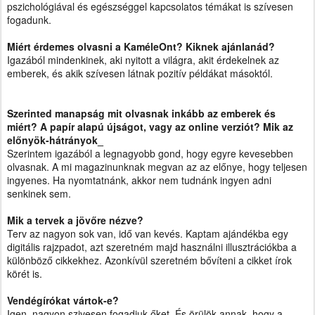
pszichológiával és egészséggel kapcsolatos témákat is szívesen
fogadunk.
Miért érdemes olvasni a KaméleOnt? Kiknek ajánlanád?
Igazából mindenkinek, aki nyitott a világra, akit érdekelnek az
emberek, és akik szívesen látnak pozitív példákat másoktól.
Szerinted manapság mit olvasnak inkább az emberek és
miért? A papír alapú újságot, vagy az online verziót? Mik az
előnyök-hátrányo
k_
Szerintem igazából a legnagyobb gond, hogy egyre kevesebben
olvasnak. A mi magazinunknak megvan az az előnye, hogy teljesen
ingyenes. Ha nyomtatnánk, akkor nem tudnánk ingyen adni
senkinek sem.
Mik a tervek a jövőre nézve?
Terv az nagyon sok van, idő van kevés. Kaptam ajándékba egy
digitális rajzpadot, azt szeretném majd használni illusztrációkba a
különböző cikkekhez. Azonkívül szeretném bővíteni a cikket írok
körét is.
Vendégírókat vártok-e?
Igen, nagyon szivesen fogadjuk őket. És örülök annak, hogy a