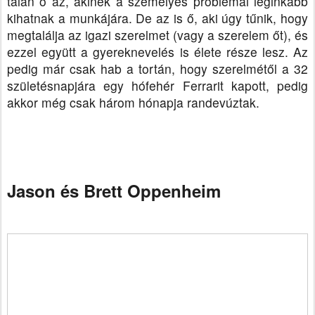
talán ő az, akinek a személyes problémai leginkább
kihatnak a munkájára. De az is ő, aki úgy tűnik, hogy
megtalálja az igazi szerelmet (vagy a szerelem őt), és
ezzel együtt a gyereknevelés is élete része lesz. Az
pedig már csak hab a tortán, hogy szerelmétől a 32
születésnapjára egy hófehér Ferrarit kapott, pedig
akkor még csak három hónapja randevúztak.
Jason
és
Brett
Oppenheim