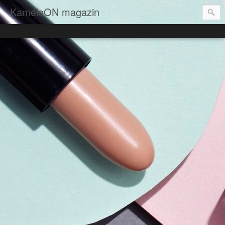
KaméleON magazin