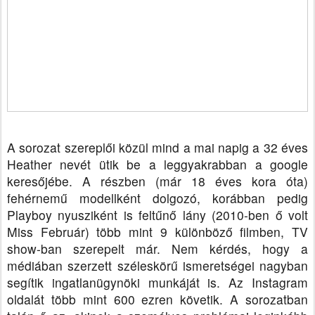
A sorozat szereplői közül mind a mai napig a 32 éves
Heather nevét ütik be a leggyakrabban a google
keresőjébe. A részben (már 18 éves kora óta)
fehérnemű modellként dolgozó, korábban pedig
Playboy nyusziként is feltűnő lány (2010-ben ő volt
Miss Február) több mint 9 különböző filmben, TV
show-ban szerepelt már. Nem kérdés, hogy a
médiában szerzett széleskörű ismeretségei nagyban
segítik ingatlanügynöki munkáját is.
Az Instagram
oldalát több mint 600 ezren követik. A sorozatban