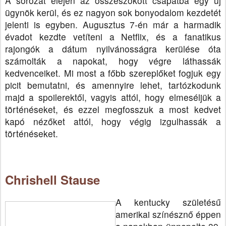
A sorozat elején az összeszokott csapatba egy új
ügynök kerül, és ez nagyon sok bonyodalom kezdetét
jelenti is egyben.
Augusztus 7-én már a harmadik
évadot kezdte vetíteni a Netflix, és a fanatikus
rajongók a dátum nyilvánosságra kerülése óta
számolták a napokat, hogy végre láthassák
kedvenceiket. Mi most a főbb szereplőket fogjuk egy
picit bemutatni, és amennyire lehet, tartózkodunk
majd a spoilerektől, vagyis attól, hogy elmeséljük a
történéseket, és ezzel megfosszuk a most kedvet
kapó nézőket attól, hogy végig izgulhassák a
történéseket.
Chrishell Stause
A kentucky születésű
amerikai színésznő éppen