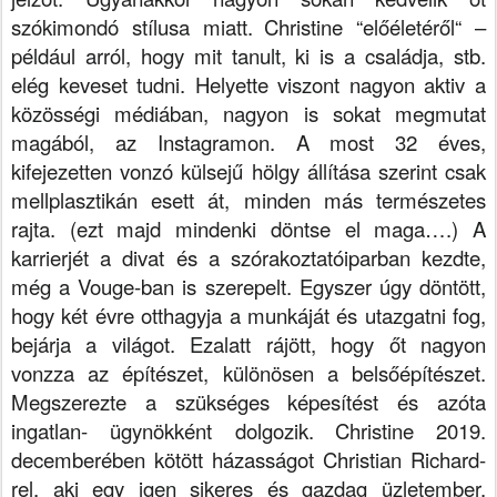
szókimondó stílusa miatt.
Christine “előéletéről“ –
például arról, hogy mit tanult, ki is a családja, stb.
elég keveset tudni. Helyette viszont nagyon aktiv a
közösségi médiában, nagyon is sokat megmutat
magából, az Instagramon. A most 32 éves,
kifejezetten vonzó külsejű hölgy állítása szerint csak
mellplasztikán esett át, minden más természetes
rajta. (ezt majd mindenki döntse el maga….) A
karrierjét a divat és a szórakoztatóiparban kezdte,
még a Vouge-ban is szerepelt. Egyszer úgy döntött,
hogy két évre otthagyja a munkáját és utazgatni fog,
bejárja a világot. Ezalatt rájött, hogy őt nagyon
vonzza az építészet, különösen a belsőépítészet.
Megszerezte a szükséges képesítést és azóta
ingatlan- ügynökként dolgozik.
Christine 2019.
decemberében kötött házasságot Christian Richard-
rel, aki egy igen sikeres és gazdag üzletember.