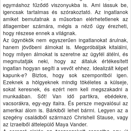
egymáshoz fűződő viszonyukba is. Ami lássuk be,
igencsak tartalmas és szórakoztató.
Az ingatlanok
amiket bemutatnak a műsorban elérhetetlenek az
átlagember számára, mégis a néző úgy érezheti,
hogy részese ennek a világnak.
Az ügynökök nem egyszerűen ingatlanokat árulnak,
hanem jövőbeni álmokat is. Megpróbáljak kitalálni,
hogy milyen álmokat is szeretne az ügyfél átélni, és
megmutatják neki, hogy az általuk értékesített
ingatlan hogyan segíti a vevőt ehhez.
Idealizált képet
kapunk-e? Biztos, hogy sok szempontból igen.
Ezeknek a hölgyeknek mindig tökéletes a külseje,
sokat keresnek, és ezért nem kell megszakadni a
munkaában. Sőt! Van idő partikra, ebédekre,
vacsorákra, egy-egy italra. És persze megvalósul az
amerikai álom is. Bárkiből lehet bármi. Legyen az a
szegény családből származó Chrishell Stause, vagy
az Izraelből áttelepülő Maya Vander.