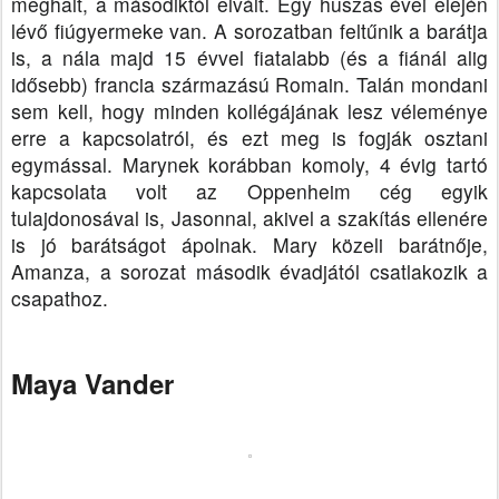
meghalt, a másodiktól elvált. Egy huszas évei elején
lévő fiúgyermeke van. A sorozatban feltűnik a barátja
is, a nála majd 15 évvel fiatalabb (és a fiánál alig
idősebb) francia származású Romain. Talán mondani
sem kell, hogy minden kollégájának lesz véleménye
erre a kapcsolatról, és ezt meg is fogják osztani
egymással.
Marynek korábban komoly, 4 évig tartó
kapcsolata volt az Oppenheim cég egyik
tulajdonosával is, Jasonnal, akivel a szakítás ellenére
is jó barátságot ápolnak. Mary közeli barátnője,
Amanza, a sorozat második évadjától csatlakozik a
csapathoz.
Maya Vander