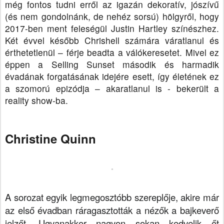
még fontos tudni erről az igazán dekoratív, jószívű
(és nem gondolnánk, de nehéz sorsú) hölgyről, hogy
2017-ben ment feleségül Justin Hartley színészhez.
Két évvel később Chrishell számára váratlanul és
érthetetlenül – férje beadta a válókeresetet. Mivel ez
éppen a Selling Sunset második és harmadik
évadának forgatásának idejére esett, így életének ez
a szomorú epizódja – akaratlanul is - bekerült a
reality show-ba.
Christine Quinn
A sorozat egyik legmegosztóbb szereplője, akire már
az első évadban ráragasztották a nézők a bajkeverő
jelzőt. Ugyanakkor nagyon sokan kedvelik őt