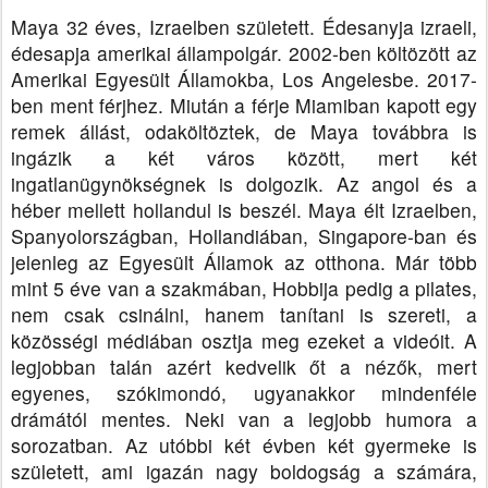
Maya 32 éves, Izraelben született. Édesanyja izraeli,
édesapja amerikai állampolgár.
2002-ben költözött az
Amerikai Egyesült Államokba, Los Angelesbe. 2017-
ben ment férjhez. Miután a férje Miamiban kapott egy
remek állást, odaköltöztek, de Maya továbbra is
ingázik a két város között, mert két
ingatlanügynökségnek is dolgozik. Az angol és a
héber mellett hollandul is beszél. Maya élt Izraelben,
Spanyolországban, Hollandiában, Singapore-ban és
jelenleg az Egyesült Államok az otthona. Már több
mint 5 éve van a szakmában, Hobbija pedig a pilates,
nem csak csinálni, hanem tanítani is szereti, a
közösségi médiában osztja meg ezeket a videóit.
A
legjobban talán azért kedvelik őt a nézők, mert
egyenes, szókimondó, ugyanakkor mindenféle
drámától mentes. Neki van a legjobb humora a
sorozatban.
Az utóbbi két évben két gyermeke is
született, ami igazán nagy boldogság a számára,