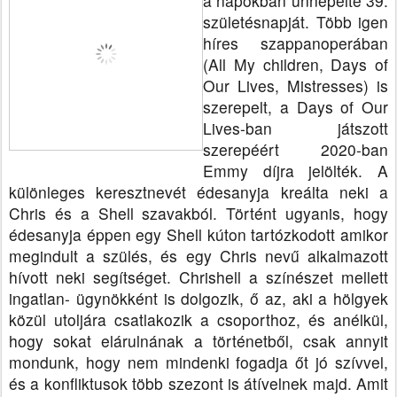
a napokban ünnepelte 39.
születésnapját. Több igen
híres szappanoperában
(All My children, Days of
Our Lives, Mistresses) is
szerepelt, a Days of Our
Lives-ban játszott
szerepéért 2020-ban
Emmy díjra jelölték.
A
különleges kere
sztnevét édesanyja kreálta neki a
Chris és a Shell szavakból. Történt ugyanis, hogy
édesanyja éppen egy Shell kúton tartózkodott amikor
megindult a szülés, és egy Chris nevű alkalmazo
tt
hívott neki segí
tséget.
Chrishell a színészet mellett
ingatlan- ügynökként is dolgozik, ő az, aki a hölgyek
közül utoljára csatlakozik a csoporthoz, és anélkül,
hogy sokat elárulnának a történetből, csak annyit
mondunk, hogy nem mindenki fogadja őt jó szívvel,
és a konfliktusok több szezont is átívelnek majd.
Amit