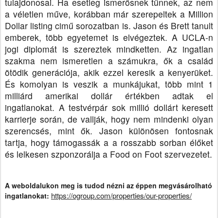
tulajdonosai. Ha esetleg ismerősnek tűnnek, az nem
a véletlen műve, korábban már szerepeltek a Million
Dollar listing cimű sorozatban is. Jason és Brett tanult
emberek, több egyetemet is elvégeztek. A UCLA-n
jogi diplomát is szereztek mindketten.
Az ingatlan
szakma nem ismeretlen a számukra, ők a család
ötödik generációja, akik ezzel keresik a kenyerüket.
És komolyan is veszik a munkájukat, több mint 1
milliárd amerikai dollár értékben adtak el
ingatlanokat.
A testvérpár sok millió dollárt keresett
karrierje során, de vallják, hogy nem mindenki olyan
szerencsés, mint ők. Jason különösen fontosnak
tartja, hogy támogassák a a rosszabb sorban élőket
és lelkesen szponzorálja a Food on Foot szervezetet.
A weboldalukon meg is tudod nézni az éppen megvásárolható
https://ogroup.com/properties/our-properties/
ingatlanokat: