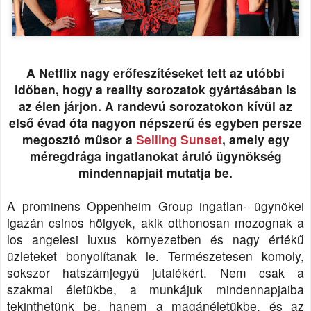
A Netflix nagy erőfeszítéseket tett az utóbbi
időben, hogy a reality sorozatok gyártásában is
az élen járjon. A randevú sorozatokon kívül az
első évad óta nagyon népszerű és egyben persze
megosztó műsor a
Selling Sunset
, amely egy
méregdrága ingatlanokat áruló ügynökség
mindennapjait mutatja be.
A prominens Oppenheim Group ingatlan- ügynökei
igazán csinos hölgyek, akik otthonosan mozognak a
los angelesi luxus környezetben és nagy értékű
üzleteket bonyolítanak le. Természetesen komoly,
sokszor hatszámjegyű jutalékért. Nem csak a
szakmai életükbe, a munkájuk mindennapjaiba
tekinthetünk be, hanem a magánéletükbe, és az