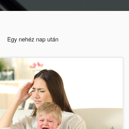
illanatkép
Idődia
Egy nehéz nap után
Nagy fogyás utáni plas
MAR
11
műtétek - Interjú Kéky 
Kaméleon magazin (KM): Kira, ha címkékben ke
hogy mit tudok rólad, akkor olyanok jutnának e
csőgyomorműtét, egészségügyi újságíró, saját Y
plasztikai műtétek. Viszont, ha kronológiailag sor
raknom, már gondban lennék, és biztos csak abb
plasztikai műtétek következnek a sor végén. Szó