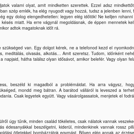
áljatok valami olyat, amit mindketten szerettek. Ezzel adsz mindkettő
óban szép emlék, ha elég nyugodt vagy hozzá, tudsz a jelenben lenni, f
ég egy dolog elengedhetetlen: legyen elég időtök! Ne kelljen rohanni
s késés miatt. Ha erre vágynál megoldásnak, de éppen mennetek kel
 mikor adtok magatoknak időt rá.
Tudatos társkeresés
A „sors leányai”
NOV
NOV
18
9
Bilics Tímea önismereti
A Shanti Bhavan gyermekei
re szükséged van. Egy dolgot kérek, ne a telefonod kezd el nyomkodn
mentorral, a tudatos
projekt (hindi nyelven: "a
ás, meditálás, olvasás, alkotás… Amit szeretsz. Tudom, időnként neh
társkeresés szakértőjével azon
béke menedéke”) egy bentlakásos
 a napjaid, hátha találsz olyan idősávot, amikor belefér. Vagy olyan fel
apropóból beszélgettünk, hogy a
oktatási program, amelyet India
napokban jelent meg a
legalacsonyabb társadalmi
társkeresőknek szóló könyve.
rétegéhez tartozó gyermekek
kiemelésére hoztak létre. Az
lgess, beszéld ki magadból a problémáidat. Ha arra vágysz, hog
- Timi, általában minden coach-
iskola gyermekei napi 2 dollárnál
A nők esélyegyenlősége a munkában
OV
ükséged, mondd meg bátran. A barátod válláról is leveszed a terhe
nak van egy indíttatás-története.
kevesebbet kereső családokból
9
ndania. Csak legyetek együtt. Vagy vásárolgassatok, menjetek el fodr
Számtalan tanulmány íródott már ebben a témában.
Te miért pont a tudatos
származnak, akik generációk óta
társkeresés szakértője lettél?
nem tudnak kikeveredni a
ra már nincs olyan szervezet, magán, vagy állami cég, politikai
szegénység csapdájából. Évente
zervezetek, országok kormányai, amely ne tűzte ki volna magának azt
A válásom után jómagam is
12 fiút és 12 lányt fogadnak be. A
célt, hogy jóval nagyobb %-ban kapjanak a nők is álláslehetőséget,
hosszú évekig kerestem az új
gyerekek az egész évet itt töltik,
ülről úgy tűnik, minden család tökéletes, csak nálatok vannak veszek
gészen a hierarchia legmagasabb fokáig.
társat, sikertelenül. Megjártam a
kivéve az iskolai szüneteket,
 édesanyákkal beszélgetni, kiderül, mindenkinek vannak rossz pill
társkeresői lét összes mélységét
ekkor hazatérnek a családjukhoz.
megoldási ötletekkel bombázzátok egymást. Bőven elég annak az érzés