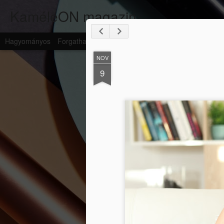
KaméleON magazin
Hagyományos
Forgatható Kártya
Magazin
Mozaik
Oldalsáv
P
NOV
9