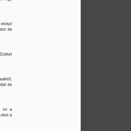
programot, súlytartás volt a
célom, amit sikerült is
kiviteleznem, és mellette ismét
sokat tanultam magamról.
elviszi
atot és
 Ezeket
saktól,
idat és
, mi a
 okot a