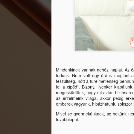
Mindenkinek vannak nehéz napjai. Az éd
tudunk. Nem volt egy óránk meginni a 
feszültség, nőtt a türelmetlenség benn
fel a cipőd”. Bizony, ilyenkor kiabálu
megesküdtünk, hogy mi aztán biztosan ne
az érzelmeink világa, akkor pedig érk
emberek vagyunk, hibázhatunk, sokszor 
Mivel se gyermekünknek, se nekünk nem
továbblépni: