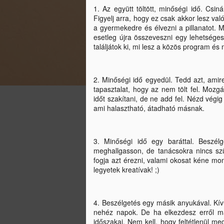
1. Az együtt töltött, minőségi idő. Csin
Figyelj arra, hogy ez csak akkor lesz val
a gyermekedre és élvezni a pillanatot. M
esetleg újra összeveszni egy lehetsége
találjátok ki, mi lesz a közös program és
Nőiesen home office-
FEB
23
ban
2. Minőségi idő egyedül. Tedd azt, ami
Az utóbbi időszak, egyikünk
tapasztalat, hogy az nem tölt fel. Mozg
számára sem volt egyszerű vagy
időt szakítani, de ne add fel. Nézd végig
könnyű. Rengeteg lemondással
ami halasztható, átadható másnak.
éltük a mindennapjainkat, és a
szabályok betartásával próbáltuk
védeni magunk, illetve mások
3. Minőségi idő egy baráttal. Beszé
egészségét. Nem véletlenül
N
meghallgasson, de tanácsokra nincs sz
ismételgetik a hírekben, hogy
fogja azt érezni, valami okosat kéne mo
példa nélküli, amivel szembe kell
legyetek kreatívak! ;)
néznünk az elmúlt közel egy
Má
évben. A mindennapi rutinunk az
s
élet minden területén felborult, és
a 
4. Beszélgetés egy másik anyukával. Kív
egy teljesen új ritmust kellett
e
nehéz napok. De ha elkezdesz erről más
fölvennünk.
időszakai. Nem kell, hogy feltétlenül 