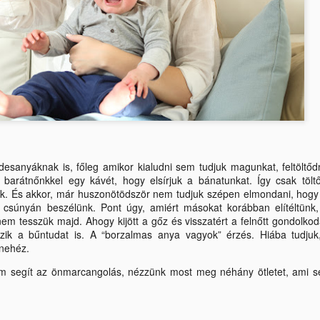
magadról te.
Kira: Kéky Kira vagyok, 46 éves, családanya é
riporter. Már 24 éve vagyok egészségügyi szakúj
pedig egy YouTube-csatornát indítottam, ahol kím
őszinteséggel beszélek az elhízásról, testsúlyról, 
dolgokról, mindent, amit kipróbáltam vagy kiprób
mutatok. Nem szépítek, nem maszatolok.
esanyáknak is, főleg amikor kialudni sem tudjuk magunkat, feltöltő
barátnőnkkel egy kávét, hogy elsírjuk a bánatunkat. Így csak töltő
ünk. És akkor, már huszonötödször nem tudjuk szépen elmondani, hog
nk, csúnyán beszélünk. Pont úgy, amiért másokat korábban elítéltünk
m tesszük majd. Ahogy kijött a gőz és visszatért a felnőtt gondolko
ezik a bűntudat is. A “borzalmas anya vagyok” érzés. Hiába tudjuk
nehéz.
 segít az önmarcangolás, nézzünk most meg néhány ötletet, ami se