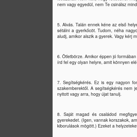
Eg
nem vagy egyedül, nem Te csinálsz minde
ké
m
N
5. Alvás. Talán ennek kéne az első helyen
sétálni a gyerkőcöt. Tudom, néha nagyo
aludj, amikor alszik a gyerek. Vagy kérj m
eg
eg
A
6. Ötletbörze. Amikor éppen jó formában 
ke
írd fel egy olyan helyre, amit könnyen el
é
i
7. Segítségkérés. Ez is egy nagyon font
szakemberektől. A segítségkérés nem je
N
nyitott vagy arra, hogy újat tanulj.
s
8. Saját magad és családod megfigyel
ké
gyerekedet. (Igen, vannak korszakok, ami
ma
kiborulások mögött.) Ezeket a helyzeteke
né